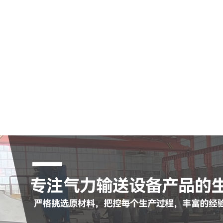
空气输送斜槽
陶瓷耐磨管
陶瓷耐磨弯头
罗茨鼓风机
脉冲布袋除尘器
查看更多