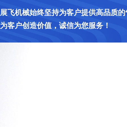
展飞机械始终坚持为客户提供高品质的
为客户创造价值，诚信为您服务！