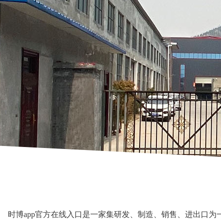
时博app官方在线入口是一家集研发、制造、销售、进出口为