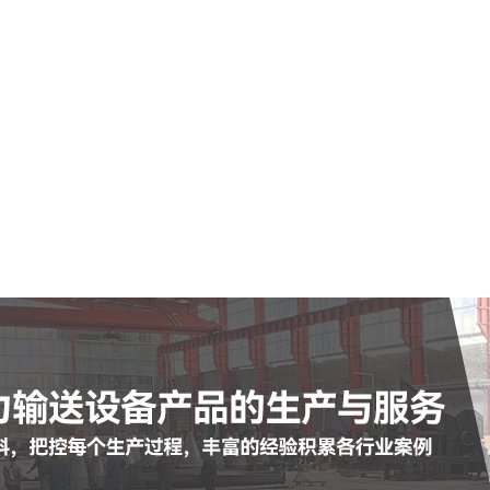
输送斜槽
耐磨管
耐磨弯头
鼓风机
布袋除尘器
查看更多