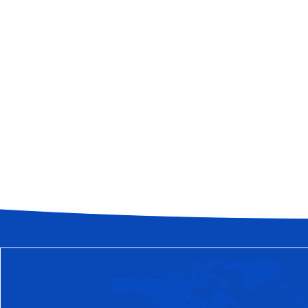
常见问题
河曲县如何克服粉料气力输送系统
FAQ
气力输送管道是输送系统设备易发生
何克服磨损问题也是一门学问，下面
河曲县料封泵的噪音有哪些
作为机械设备，粉体输送设备-料封
避免的会有噪音发出，那么这些噪音
河曲县气力输送设备气流泵在水泥