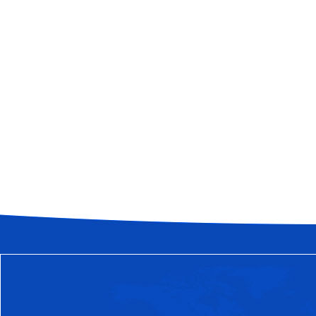
常见问题
和林格尔县如何克服粉料气力输送
FAQ
气力输送管道是输送系统设备易发生
何克服磨损问题也是一门学问，下面
和林格尔县料封泵的噪音有哪些
作为机械设备，粉体输送设备-料封
避免的会有噪音发出，那么这些噪音
和林格尔县气力输送设备气流泵在