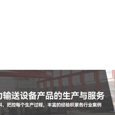
空气输送斜槽
陶瓷耐磨管
陶瓷耐磨弯头
罗茨鼓风机
脉冲布袋除尘器
查看更多