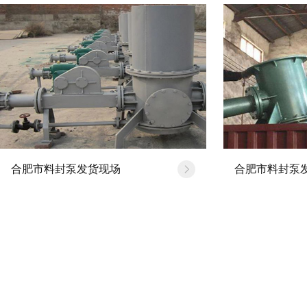
合肥市料封泵发货现场
合肥市料封泵
局对于料封泵系统的…
[20