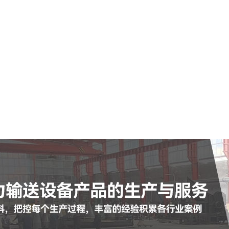
输送斜槽
耐磨管
耐磨弯头
鼓风机
布袋除尘器
查看更多