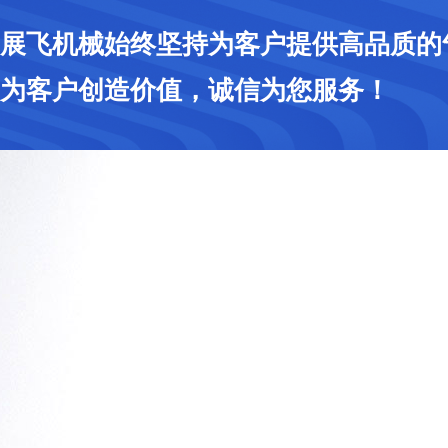
展飞机械始终坚持为客户提供高品质的
为客户创造价值，诚信为您服务！