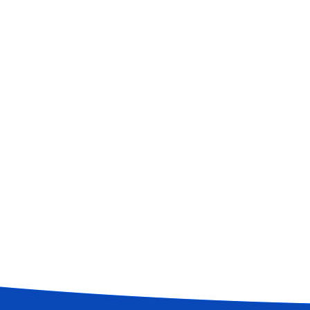
空气输送斜槽
陶瓷耐磨管
陶瓷耐磨弯头
罗茨鼓风机
脉冲布袋除尘器
空气电加热器
旋转供料器
库底双侧卸料器
查看更多