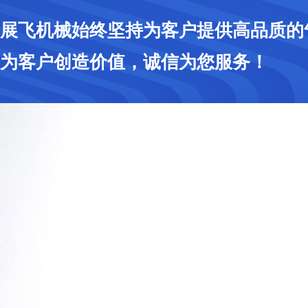
展飞机械始终坚持为客户提供高品质的
为客户创造价值，诚信为您服务！