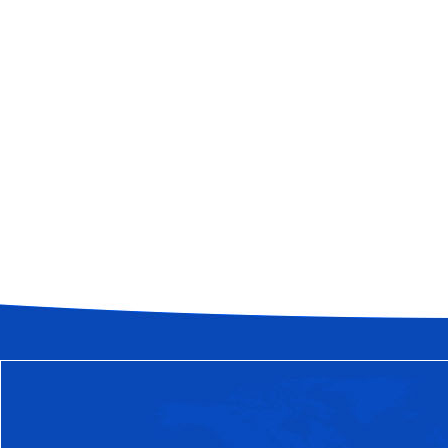
常见问题
广灵县如何克服粉料气力输送系统
FAQ
气力输送管道是输送系统设备易发生
何克服磨损问题也是一门学问，下面
广灵县料封泵的噪音有哪些
作为机械设备，粉体输送设备-料封
避免的会有噪音发出，那么这些噪音
广灵县气力输送设备气流泵在水泥