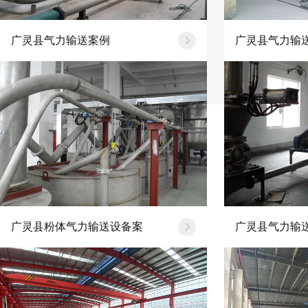
广灵县气力输送案例
广灵县气力输
广灵县粉体气力输送设备案
广灵县气力输