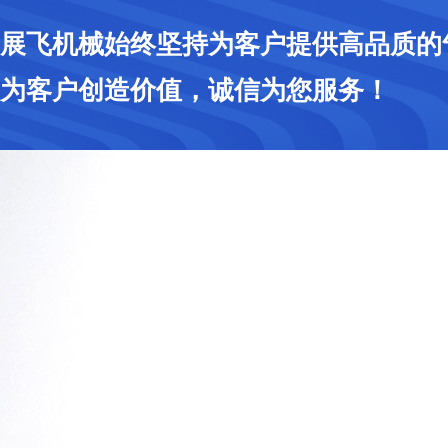
展飞机械始终坚持为客户提供高品质的
为客户创造价值，诚信为您服务！