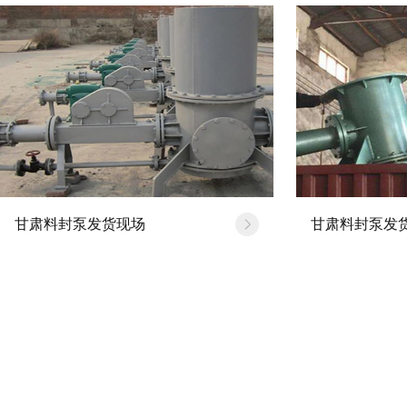
甘肃料封泵发货现场
甘肃料封泵发
对于料封泵系统的重…
[20