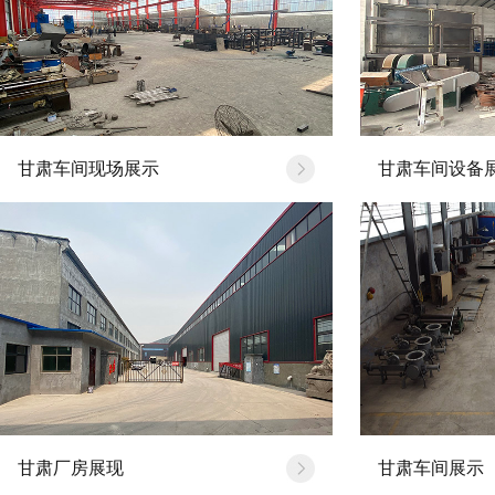
公司新闻
行业动态
甘肃车间现场展示
甘肃车间设备
料封泵有明显的节能…
[20
甘肃厂房展现
甘肃车间展示