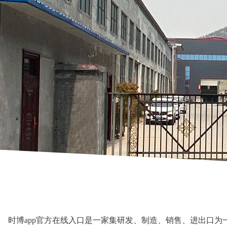
时博app官方在线入口是一家集研发、制造、销售、进出口为