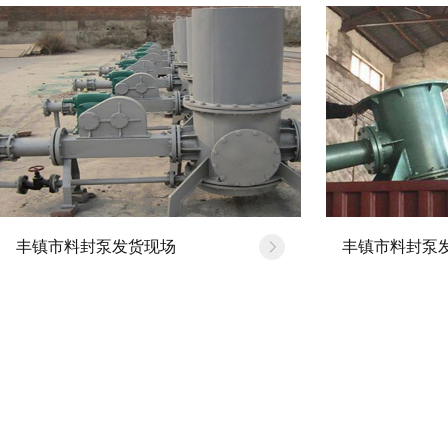
丰镇市料封泵发货现场
丰镇市料封泵
局对于料封泵系统的…
[20