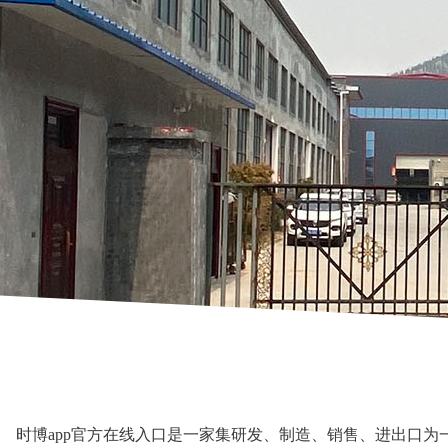
时博app官方在线入口是一家集研发、制造、销售、进出口为