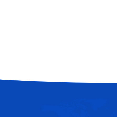
常见问题
丰镇市如何克服粉料气力输送系统
FAQ
气力输送管道是输送系统设备易发生
何克服磨损问题也是一门学问，下面
丰镇市料封泵的噪音有哪些
作为机械设备，粉体输送设备-料封
避免的会有噪音发出，那么这些噪音
丰镇市气力输送设备气流泵在水泥