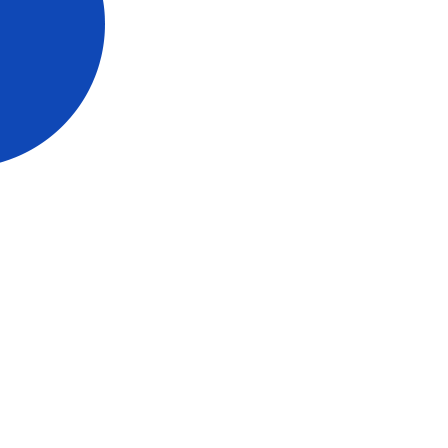
网站首页
时博