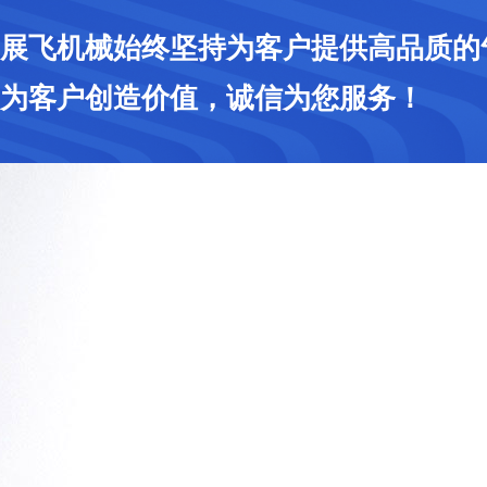
展飞机械始终坚持为客户提供高品质的
为客户创造价值，诚信为您服务！