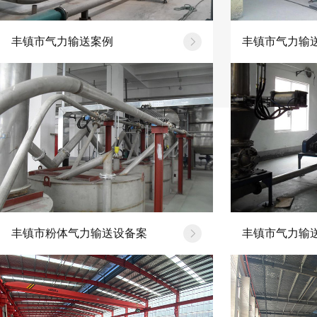
丰镇市气力输送案例
丰镇市气力输
丰镇市粉体气力输送设备案
丰镇市气力输