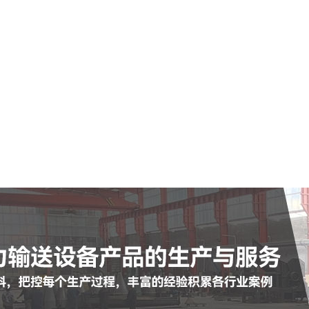
输送斜槽
耐磨管
耐磨弯头
鼓风机
布袋除尘器
查看更多