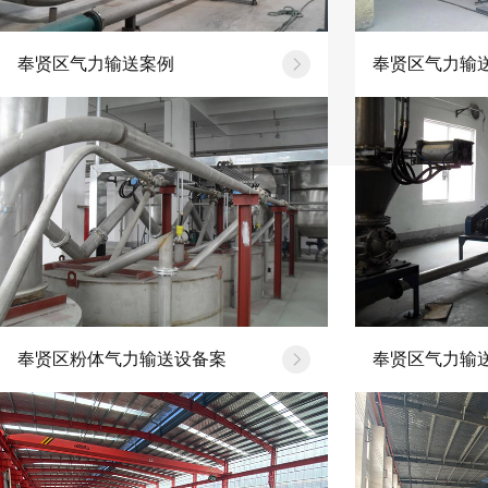
奉贤区气力输送案例
奉贤区气力输
奉贤区粉体气力输送设备案
奉贤区气力输