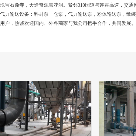
瑰宝石窟寺，天造奇观雪花洞。紧邻310国道与连霍高速，交
气力输送设备：料封泵，仓泵，气力输送泵，粉体输送泵，散装
用户，热诚欢迎国内、外各商家与我公司携手合作，共同发展。
客户现场案
CUSTOMER SITE 