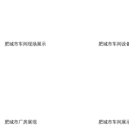
肥城市车间现场展示
肥城市车间设
肥城市厂房展现
肥城市车间展