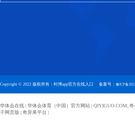
气流泵应用于水泥行业中，对稳定水
量、节约能耗、降低成本等起着至关
Copyright © 2022 版权所有：时博app官方在线入口 备案号：
豫ICP备2022
华体会在线
|
华体会体育（中国）官方网站
|
QIYIGUO.COM_
子网页版
|
奇异果平台
|