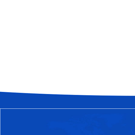
常见问题
繁峙县如何克服粉料气力输送系统
FAQ
气力输送管道是输送系统设备易发生
何克服磨损问题也是一门学问，下面
繁峙县料封泵的噪音有哪些
作为机械设备，粉体输送设备-料封
避免的会有噪音发出，那么这些噪音
繁峙县气力输送设备气流泵在水泥