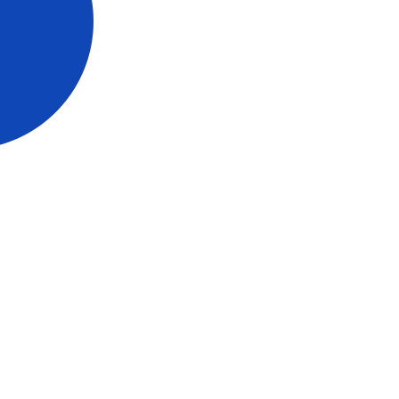
网站首页
时博