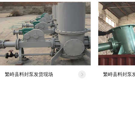
繁峙县料封泵发货现场
繁峙县料封泵
局对于料封泵系统的…
[20