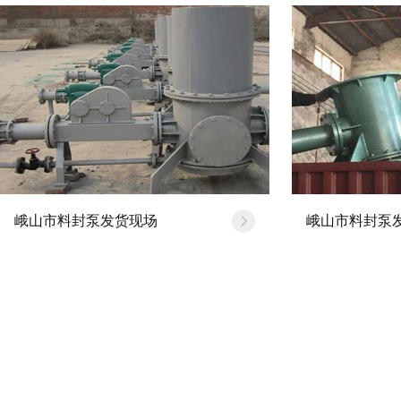
峨山市料封泵发货现场
峨山市料封泵
局对于料封泵系统的…
[20