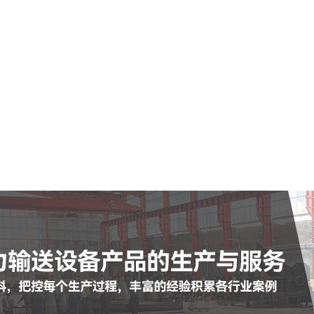
输送斜槽
耐磨管
耐磨弯头
鼓风机
布袋除尘器
查看更多