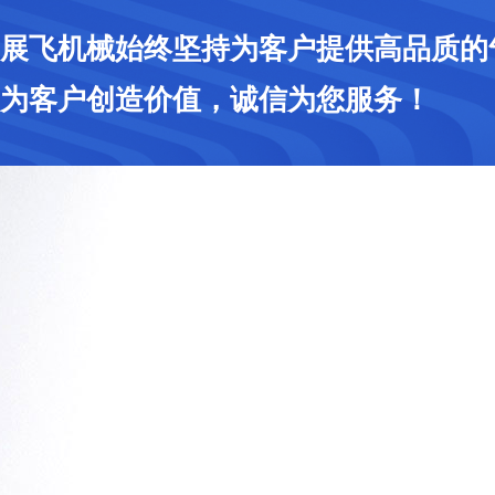
展飞机械始终坚持为客户提供高品质的
为客户创造价值，诚信为您服务！