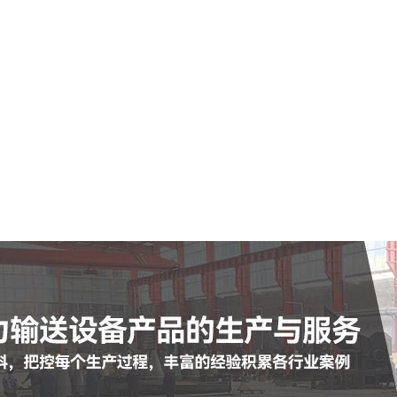
输送斜槽
耐磨管
耐磨弯头
鼓风机
布袋除尘器
查看更多