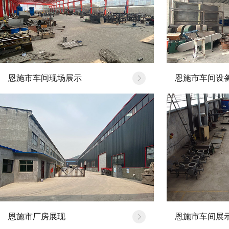
公司新闻
行业动态
恩施市车间现场展示
恩施市车间设
送料封泵有明显的节…
[20
恩施市厂房展现
恩施市车间展