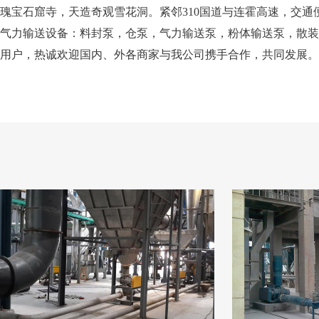
瑰宝石窟寺，天造奇观雪花洞。紧邻310国道与连霍高速，交
气力输送设备：料封泵，仓泵，气力输送泵，粉体输送泵，散装
用户，热诚欢迎国内、外各商家与我公司携手合作，共同发展。
客户现场案
CUSTOMER SITE 