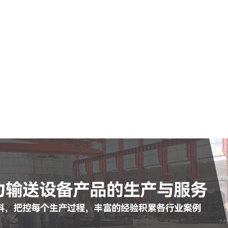
苗族自治州空气输送斜槽
苗族自治州陶瓷耐磨管
苗族自治州陶瓷耐磨弯头
苗族自治州罗茨鼓风机
苗族自治州脉冲布袋除尘
查看更多