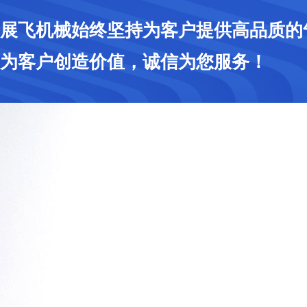
展飞机械始终坚持为客户提供高品质的
为客户创造价值，诚信为您服务！