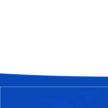
常见问题
恩施土家族苗族自治州如何克服粉
FAQ
气力输送管道是输送系统设备易发生
何克服磨损问题也是一门学问，下面
恩施土家族苗族自治州料封泵的噪
作为机械设备，粉体输送设备-料封
避免的会有噪音发出，那么这些噪音
恩施土家族苗族自治州气力输送设