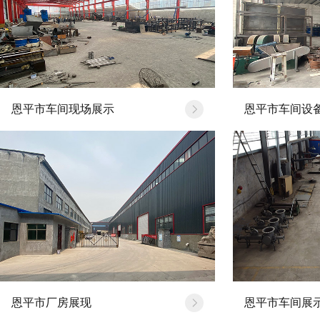
公司新闻
行业动态
恩平市车间现场展示
恩平市车间设
送料封泵有明显的节…
[20
恩平市厂房展现
恩平市车间展