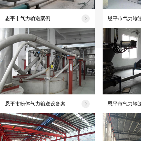
恩平市气力输送案例
恩平市气力输
恩平市粉体气力输送设备案
恩平市气力输