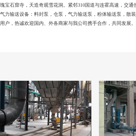
瑰宝石窟寺，天造奇观雪花洞。紧邻310国道与连霍高速，交
气力输送设备：料封泵，仓泵，气力输送泵，粉体输送泵，散装
用户，热诚欢迎国内、外各商家与我公司携手合作，共同发展。
客户现场案
CUSTOMER SITE 