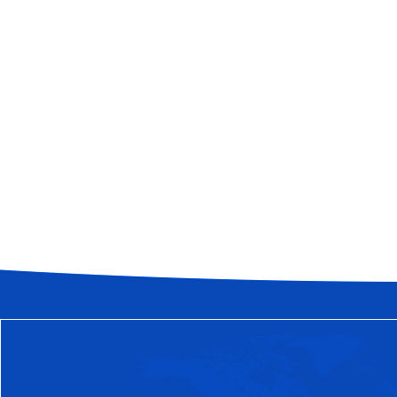
常见问题
东阳市如何克服粉料气力输送系统
FAQ
气力输送管道是输送系统设备易发生
何克服磨损问题也是一门学问，下面
东阳市料封泵的噪音有哪些
作为机械设备，粉体输送设备-料封
避免的会有噪音发出，那么这些噪音
东阳市气力输送设备气流泵在水泥