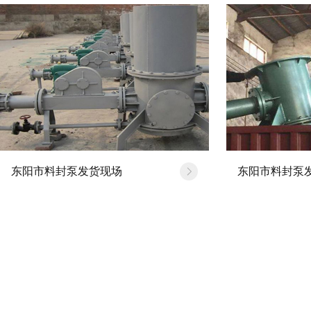
东阳市料封泵发货现场
东阳市料封泵
局对于料封泵系统的…
[20