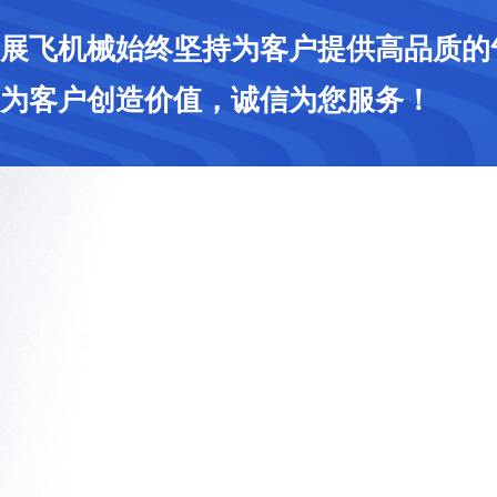
展飞机械始终坚持为客户提供高品质的
为客户创造价值，诚信为您服务！