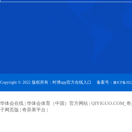
气流泵应用于水泥行业中，对稳定水
量、节约能耗、降低成本等起着至关
Copyright © 2022 版权所有：时博app官方在线入口 备案号：
豫ICP备2022
华体会在线
|
华体会体育（中国）官方网站
|
QIYIGUO.COM_
子网页版
|
奇异果平台
|