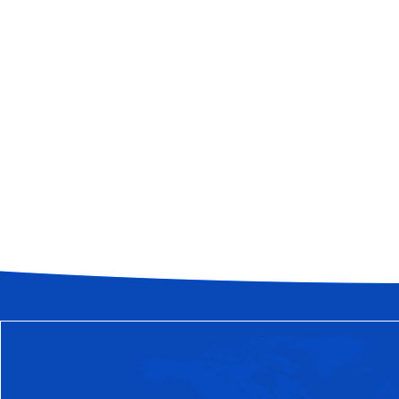
常见问题
东宁县如何克服粉料气力输送系统
FAQ
气力输送管道是输送系统设备易发生
何克服磨损问题也是一门学问，下面
东宁县料封泵的噪音有哪些
作为机械设备，粉体输送设备-料封
避免的会有噪音发出，那么这些噪音
东宁县气力输送设备气流泵在水泥