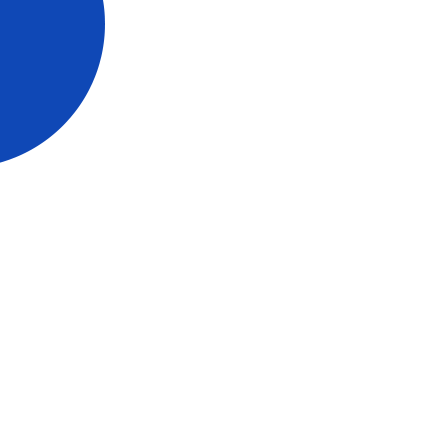
网站首页
时博