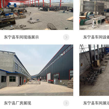
公司新闻
行业动态
东宁县车间现场展示
东宁县车间设
送料封泵有明显的节…
[20
东宁县厂房展现
东宁县车间展