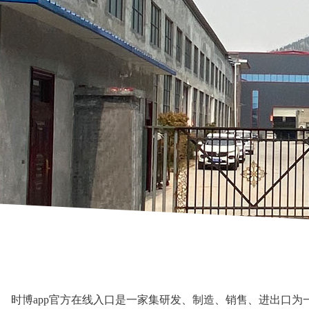
时博app官方在线入口是一家集研发、制造、销售、进出口为