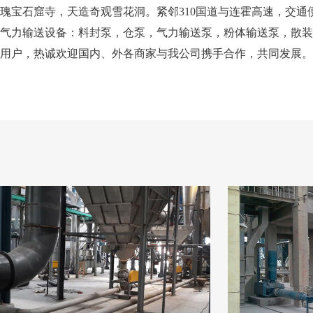
瑰宝石窟寺，天造奇观雪花洞。紧邻310国道与连霍高速，交
气力输送设备：料封泵，仓泵，气力输送泵，粉体输送泵，散装
用户，热诚欢迎国内、外各商家与我公司携手合作，共同发展。
客户现场案
CUSTOMER SITE 