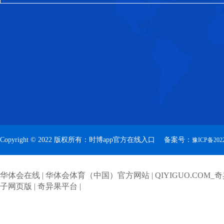
气流泵应用于水泥行业中，对稳定水
量、节约能耗、降低成本等起着至关
Copyright © 2022 版权所有：时博app官方在线入口 备案号：
豫ICP备2022
华体会在线
|
华体会体育（中国）官方网站
|
QIYIGUO.COM_
子网页版
|
奇异果平台
|