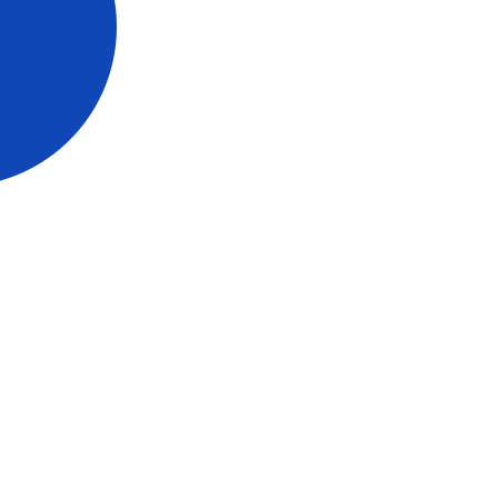
网站首页
时博