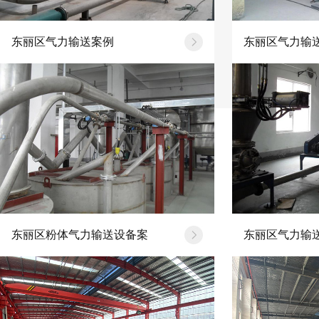
东丽区气力输送案例
东丽区气力输
东丽区粉体气力输送设备案
东丽区气力输