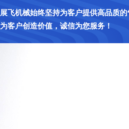
展飞机械始终坚持为客户提供高品质的
为客户创造价值，诚信为您服务！