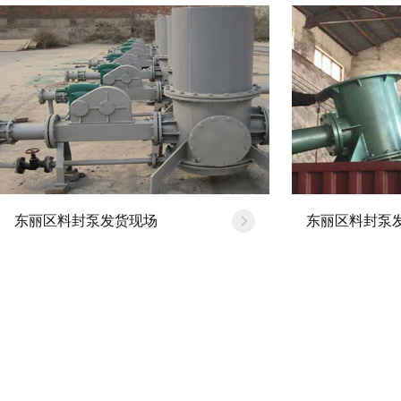
东丽区料封泵发货现场
东丽区料封泵
局对于料封泵系统的…
[20