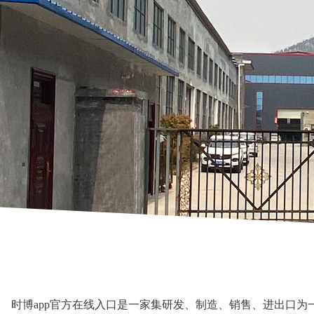
时博app官方在线入口是一家集研发、制造、销售、进出口为