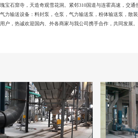
瑰宝石窟寺，天造奇观雪花洞。紧邻310国道与连霍高速，交
气力输送设备：料封泵，仓泵，气力输送泵，粉体输送泵，散装
用户，热诚欢迎国内、外各商家与我公司携手合作，共同发展。
客户现场案
CUSTOMER SITE 