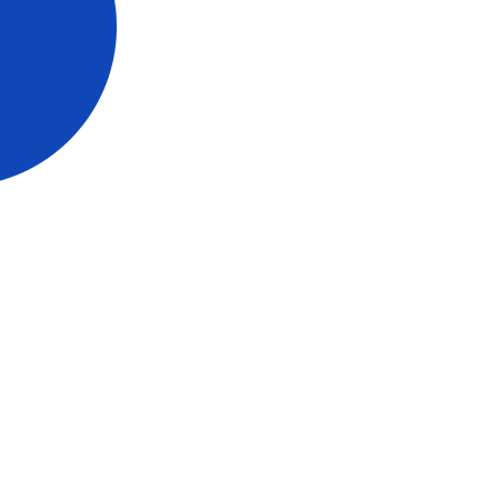
网站首页
时博