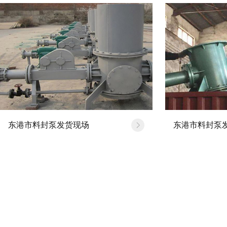
东港市料封泵发货现场
东港市料封泵
局对于料封泵系统的…
[20