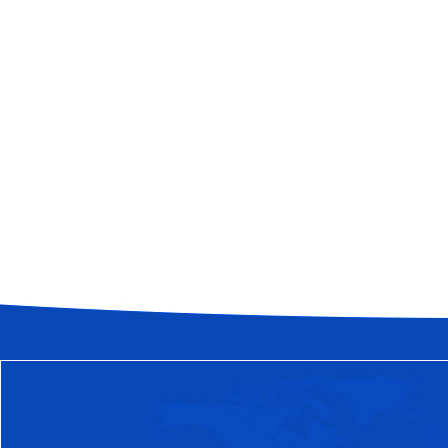
常见问题
东港市如何克服粉料气力输送系统
FAQ
气力输送管道是输送系统设备易发生
何克服磨损问题也是一门学问，下面
东港市料封泵的噪音有哪些
作为机械设备，粉体输送设备-料封
避免的会有噪音发出，那么这些噪音
东港市气力输送设备气流泵在水泥