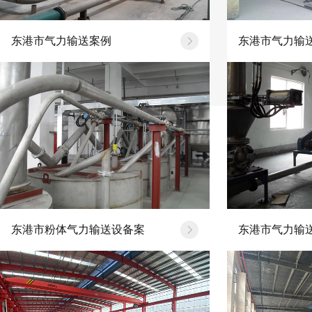
东港市气力输送案例
东港市气力输
东港市粉体气力输送设备案
东港市气力输