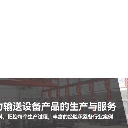
输送斜槽
耐磨管
耐磨弯头
鼓风机
布袋除尘器
查看更多