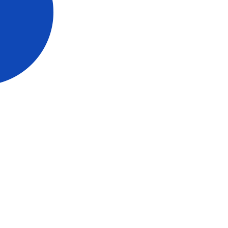
网站首页
时博