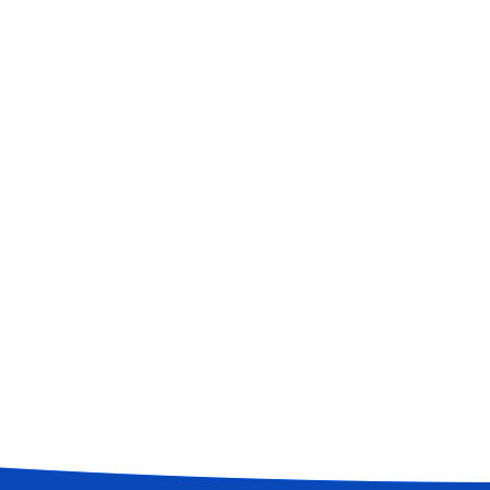
输送斜槽
耐磨管
耐磨弯头
鼓风机
布袋除尘器
电加热器
供料器
双侧卸料器
查看更多