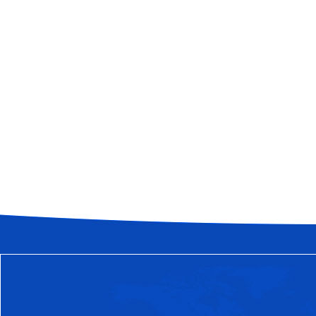
常见问题
丹阳市如何克服粉料气力输送系统
FAQ
气力输送管道是输送系统设备易发生
何克服磨损问题也是一门学问，下面
丹阳市料封泵的噪音有哪些
作为机械设备，粉体输送设备-料封
避免的会有噪音发出，那么这些噪音
丹阳市气力输送设备气流泵在水泥