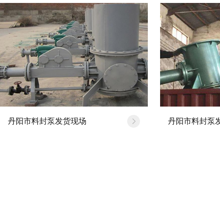
丹阳市料封泵发货现场
丹阳市料封泵
局对于料封泵系统的…
[20