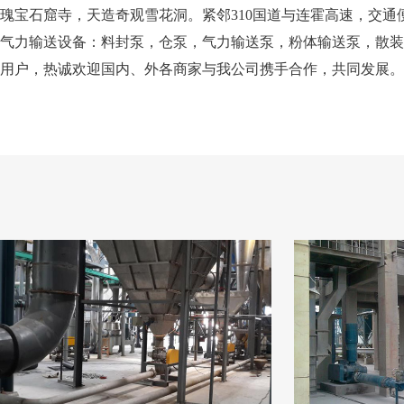
瑰宝石窟寺，天造奇观雪花洞。紧邻310国道与连霍高速，交
气力输送设备：料封泵，仓泵，气力输送泵，粉体输送泵，散装
用户，热诚欢迎国内、外各商家与我公司携手合作，共同发展。
客户现场案
CUSTOMER SITE 