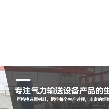
空气输送斜槽
陶瓷耐磨管
陶瓷耐磨弯头
罗茨鼓风机
脉冲布袋除尘器
查看更多