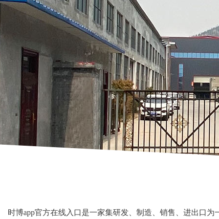
时博app官方在线入口是一家集研发、制造、销售、进出口为