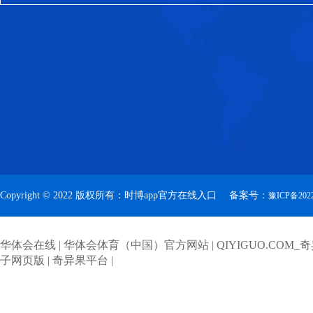
气流泵应用于水泥行业中，对稳定水
量、节约能耗、降低成本等起着至关
Copyright © 2022 版权所有：时博app官方在线入口 备案号：
豫ICP备2022
华体会在线
|
华体会体育（中国）官方网站
|
QIYIGUO.COM_
子网页版
|
奇异果平台
|