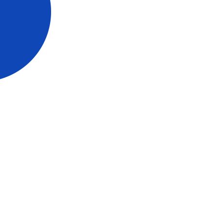
网站首页
时博