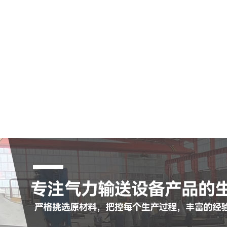
空气输送斜槽
陶瓷耐磨管
陶瓷耐磨弯头
罗茨鼓风机
脉冲布袋除尘器
查看更多