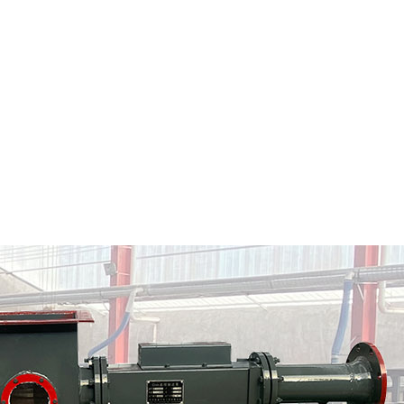
赤城县粉料输送泵
赤城县气力输送料封泵
情
定制批发
查看详情
定