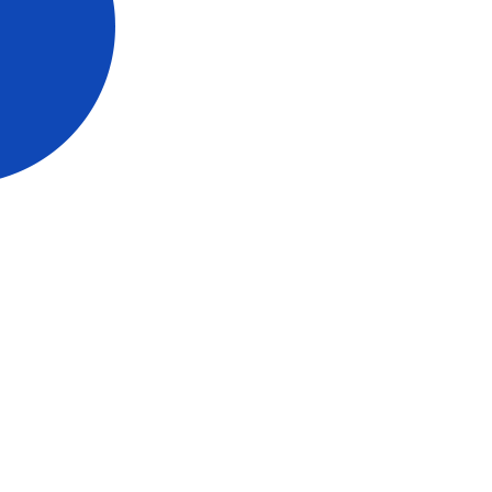
网站首页
时博