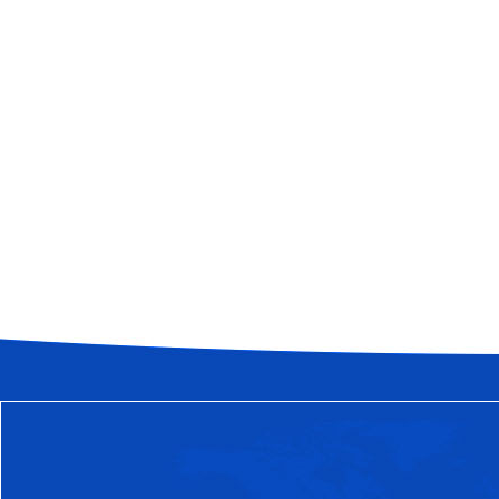
常见问题
朝阳区如何克服粉料气力输送系统
FAQ
气力输送管道是输送系统设备易发生
何克服磨损问题也是一门学问，下面
朝阳区料封泵的噪音有哪些
作为机械设备，粉体输送设备-料封
避免的会有噪音发出，那么这些噪音
朝阳区气力输送设备气流泵在水泥