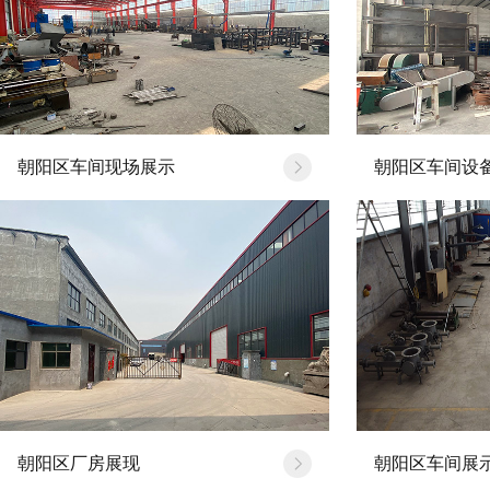
公司新闻
行业动态
朝阳区车间现场展示
朝阳区车间设
送料封泵有明显的节…
[20
朝阳区厂房展现
朝阳区车间展