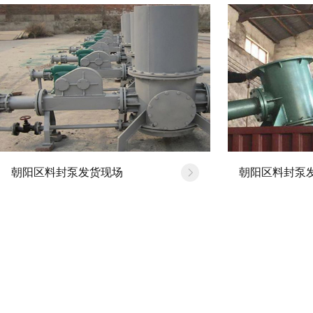
朝阳区料封泵发货现场
朝阳区料封泵
局对于料封泵系统的…
[20