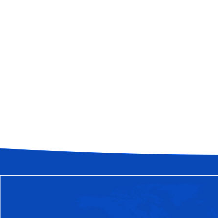
常见问题
长治市如何克服粉料气力输送系统
FAQ
气力输送管道是输送系统设备易发生
何克服磨损问题也是一门学问，下面
长治市料封泵的噪音有哪些
作为机械设备，粉体输送设备-料封
避免的会有噪音发出，那么这些噪音
长治市气力输送设备气流泵在水泥