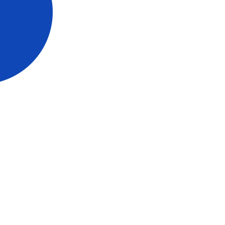
网站首页
时博