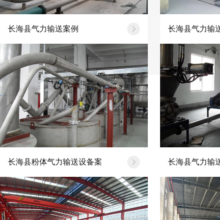
长海县气力输送案例
长海县气力输
长海县粉体气力输送设备案
长海县气力输