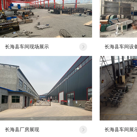
公司新闻
行业动态
长海县车间现场展示
长海县车间设
送料封泵有明显的节…
[20
长海县厂房展现
长海县车间展