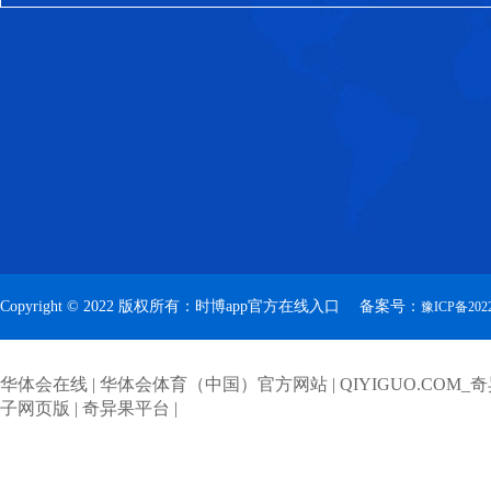
气流泵应用于水泥行业中，对稳定水
量、节约能耗、降低成本等起着至关
Copyright © 2022 版权所有：时博app官方在线入口 备案号：
豫ICP备2022
华体会在线
|
华体会体育（中国）官方网站
|
QIYIGUO.COM_
子网页版
|
奇异果平台
|