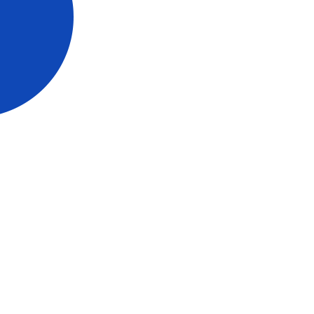
网站首页
时博