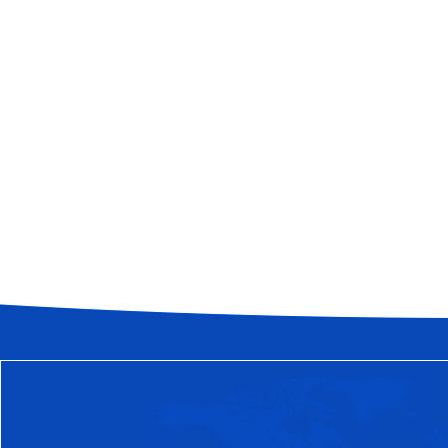
常见问题
长海县如何克服粉料气力输送系统
FAQ
气力输送管道是输送系统设备易发生
何克服磨损问题也是一门学问，下面
长海县料封泵的噪音有哪些
作为机械设备，粉体输送设备-料封
避免的会有噪音发出，那么这些噪音
长海县气力输送设备气流泵在水泥