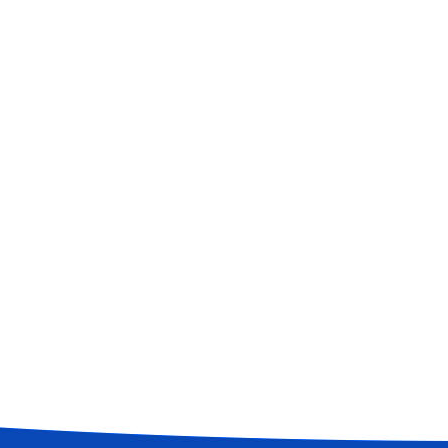
自治县空气输送斜槽
自治县陶瓷耐磨管
自治县陶瓷耐磨弯头
自治县罗茨鼓风机
自治县脉冲布袋除尘器
自治县空气电加热器
自治县旋转供料器
自治县库底双侧卸料器
查看更多