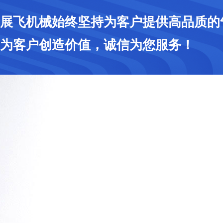
展飞机械始终坚持为客户提供高品质的
为客户创造价值，诚信为您服务！