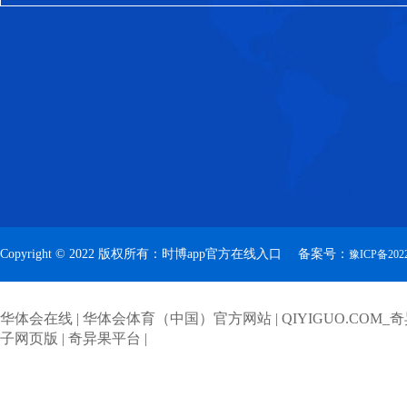
气流泵应用于水泥行业中，对稳定水
量、节约能耗、降低成本等起着至关
Copyright © 2022 版权所有：时博app官方在线入口 备案号：
豫ICP备2022
华体会在线
|
华体会体育（中国）官方网站
|
QIYIGUO.COM_
子网页版
|
奇异果平台
|