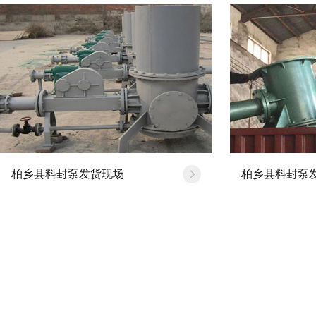
柏乡县料封泵发货现场
柏乡县料封泵
局对于料封泵系统的…
[20