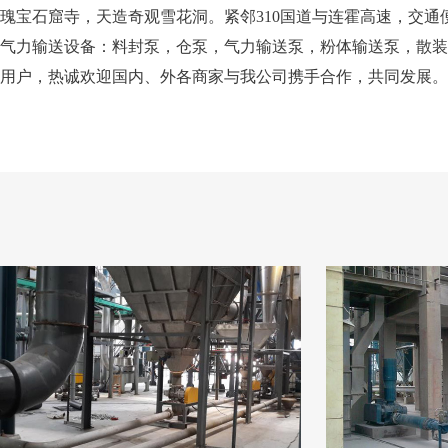
瑰宝石窟寺，天造奇观雪花洞。紧邻310国道与连霍高速，交
气力输送设备：料封泵，仓泵，气力输送泵，粉体输送泵，散装
用户，热诚欢迎国内、外各商家与我公司携手合作，共同发展。
客户现场案
CUSTOMER SITE 