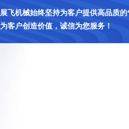
展飞机械始终坚持为客户提供高品质的
为客户创造价值，诚信为您服务！