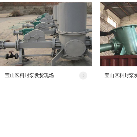
宝山区料封泵发货现场
宝山区料封泵
局对于料封泵系统的…
[20