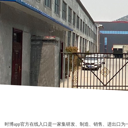
时博app官方在线入口是一家集研发、制造、销售、进出口为