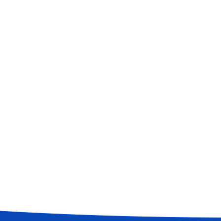
空气输送斜槽
陶瓷耐磨管
陶瓷耐磨弯头
罗茨鼓风机
脉冲布袋除尘器
空气电加热器
旋转供料器
库底双侧卸料器
查看更多