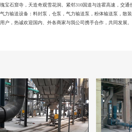
瑰宝石窟寺，天造奇观雪花洞。紧邻310国道与连霍高速，交
气力输送设备：料封泵，仓泵，气力输送泵，粉体输送泵，散装
用户，热诚欢迎国内、外各商家与我公司携手合作，共同发展。
客户现场案
CUSTOMER SITE 