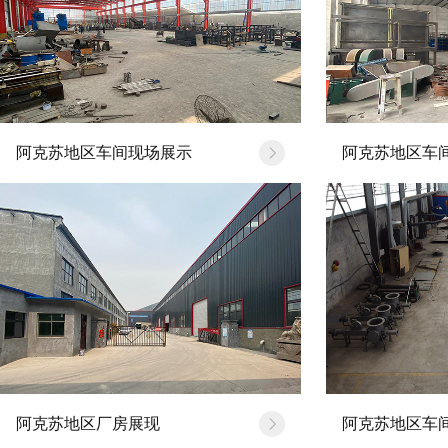
公司新闻
行业动态
阿克苏地区车间现场展示
阿克苏地区车
力输送料封泵有明显…
[20
阿克苏地区厂房展现
阿克苏地区车